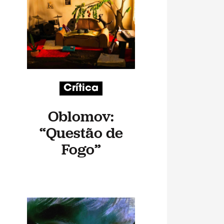
Crítica
Oblomov:
“Questão de
Fogo”