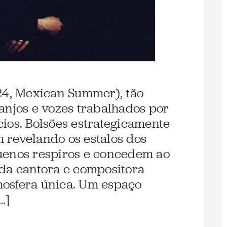
24, Mexican Summer), tão
anjos e vozes trabalhados por
ncios. Bolsões estrategicamente
 revelando os estalos dos
uenos respiros e concedem ao
da cantora e compositora
osfera única. Um espaço
…]