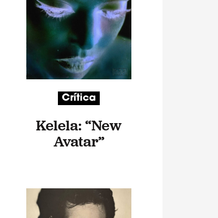
Crítica
Kelela: “New
Avatar”