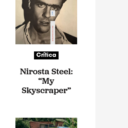
Crítica
Nirosta Steel:
“My
Skyscraper”