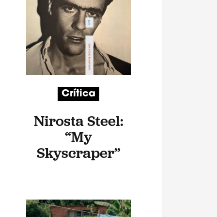
Crítica
Nirosta Steel:
“My
Skyscraper”