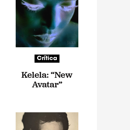
Crítica
Kelela: “New
Avatar”