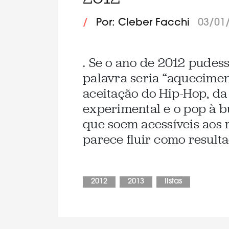
/
Por: Cleber Facchi
03/01
. Se o ano de 2012 pudes
palavra seria “aquecimen
aceitação do Hip-Hop, da
experimental e o pop à b
que soem acessíveis aos 
parece fluir como resulta
2012
2013
listas