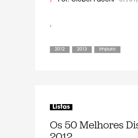
/
Por: Cleber Facchi
07/01
.
2012
2013
impuro
Listas
Os 50 Melhores Di
2012