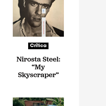
Crítica
Nirosta Steel:
“My
Skyscraper”