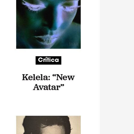
Crítica
Kelela: “New
Avatar”