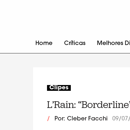
Home
Críticas
Melhores D
Clipes
L’Rain: “Borderlin
/
Por: Cleber Facchi
09/07