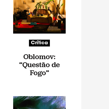
Crítica
Oblomov:
“Questão de
Fogo”