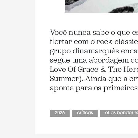
Você nunca sabe o que es
flertar com o rock clássi
grupo dinamarquês encab
segue uma abordagem co
Love Of Grace & The Her
Summer). Ainda que a cr
aponte para os primeiros 
2026
críticas
elias bender r