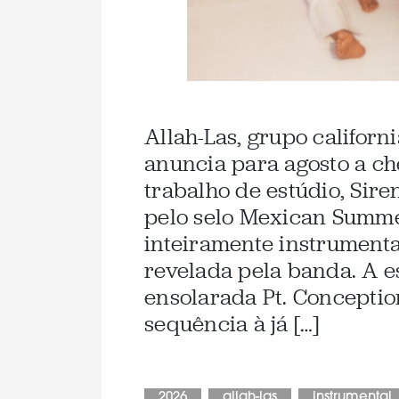
Allah-Las, grupo californ
anuncia para agosto a c
trabalho de estúdio, Sir
pelo selo Mexican Summer
inteiramente instrument
revelada pela banda. A es
ensolarada Pt. Concepti
sequência à já […]
2026
allah-las
instrumental