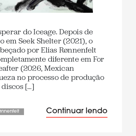
perar do Iceage. Depois de
co em Seek Shelter (2021), o
eçado por Elias Rønnenfelt
mpletamente diferente em For
eafter (2026, Mexican
ueza no processo de produção
discos […]
Continuar lendo
ønnenfelt