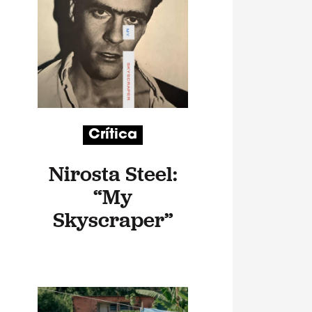
Crítica
Nirosta Steel:
“My
Skyscraper”