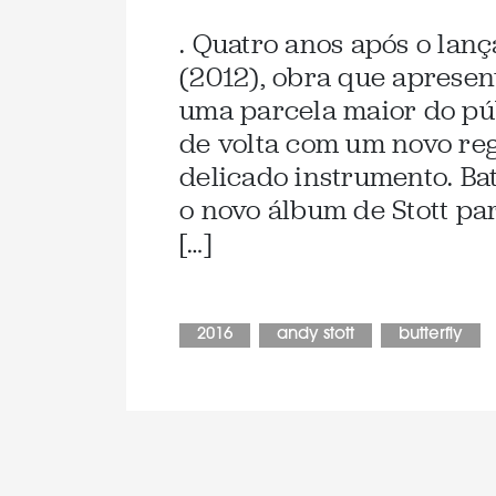
. Quatro anos após o la
(2012), obra que apresen
uma parcela maior do púb
de volta com um novo re
delicado instrumento. Ba
o novo álbum de Stott pa
[…]
2016
andy stott
butterfly