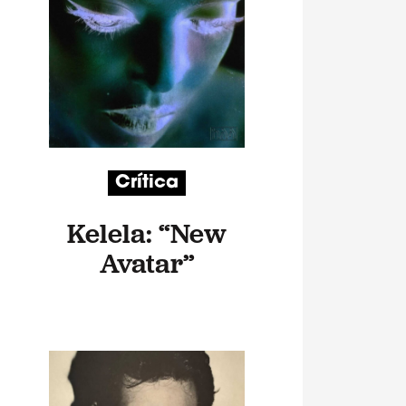
Crítica
Kelela: “New
Avatar”