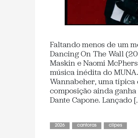
Faltando menos de um mê
Dancing On The Wall (202
Maskin e Naomi McPherso
música inédita do MUNA. 
Wannabeher, uma típica c
composição ainda ganha
Dante Capone. Lançado [
2026
cantoras
clipes