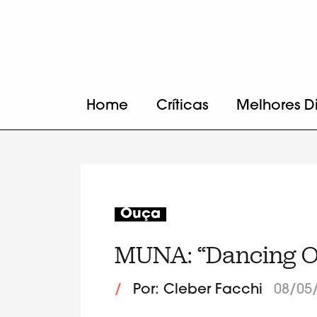
Home
Críticas
Melhores D
Ouça
MUNA: “Dancing O
/
Por: Cleber Facchi
08/05