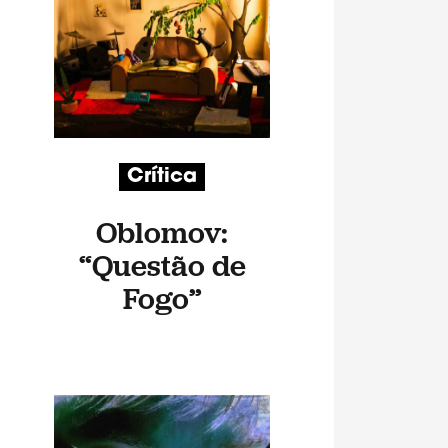
Crítica
Oblomov:
“Questão de
Fogo”