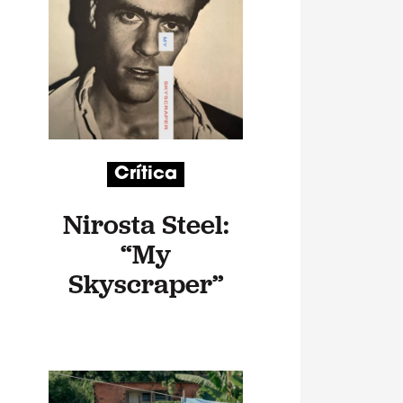
Crítica
Nirosta Steel:
“My
Skyscraper”