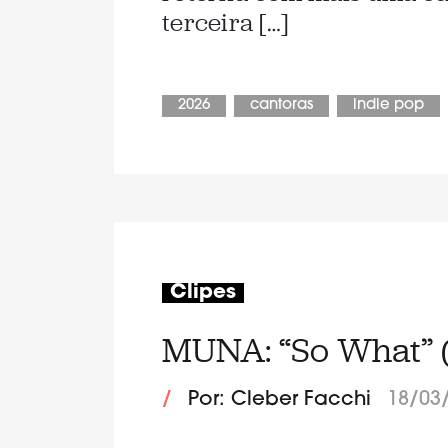
terceira […]
2026
cantoras
indie pop
Clipes
MUNA: “So What” 
/
Por: Cleber Facchi
18/03