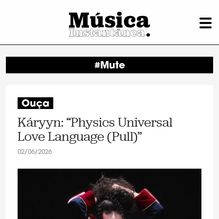
#Mute
Ouça
Káryyn: “Physics Universal
Love Language (Pull)”
02/06/2026