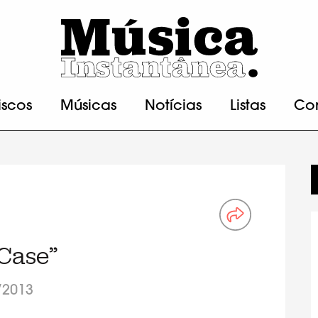
iscos
Músicas
Notícias
Listas
Co
 Case”
/2013