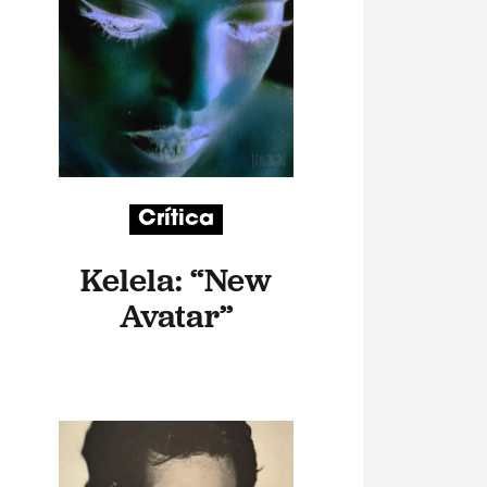
Crítica
Kelela: “New
Avatar”