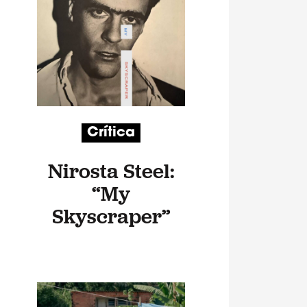
Crítica
Nirosta Steel:
“My
Skyscraper”