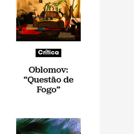
Crítica
Oblomov:
“Questão de
Fogo”