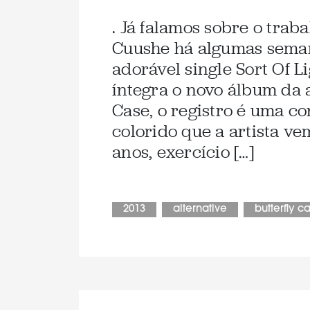
. Já falamos sobre o trab
Cuushe há algumas seman
adorável single Sort Of L
íntegra o novo álbum da ar
Case, o registro é uma c
colorido que a artista v
anos, exercício […]
2013
alternative
butterfly c