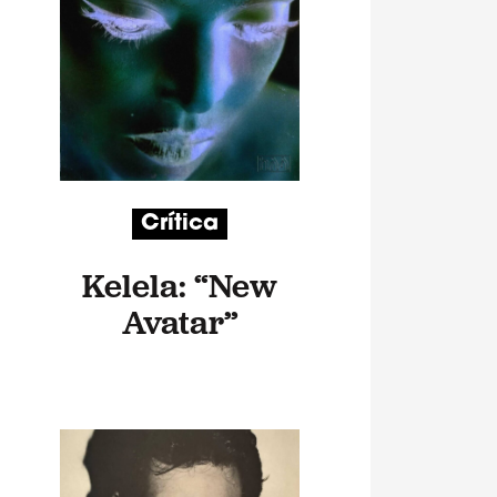
Crítica
Kelela: “New
Avatar”