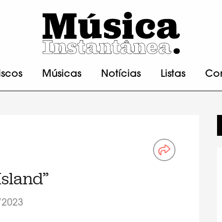
iscos
Músicas
Notícias
Listas
Co
Island”
/2023