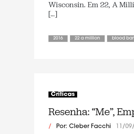
Wisconsin. Em 22, A Milli
[…]
2016
22 a million
blood ba
Críticas
Resenha: “Me”, Em
/
Por: Cleber Facchi
11/09