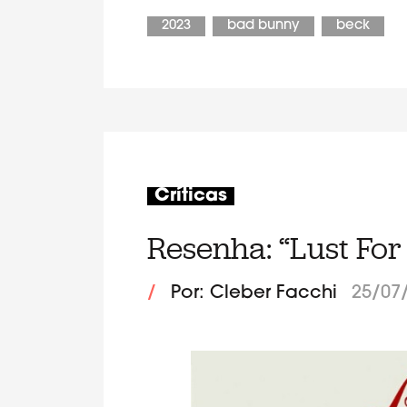
2023
bad bunny
beck
Críticas
Resenha: “Lust For 
/
Por: Cleber Facchi
25/07