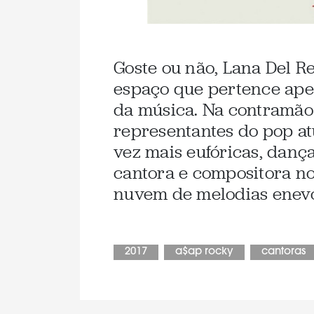
Goste ou não, Lana Del 
espaço que pertence apen
da música. Na contramão
representantes do pop at
vez mais eufóricas, danç
cantora e compositora n
nuvem de melodias enevo
2017
a$ap rocky
cantoras