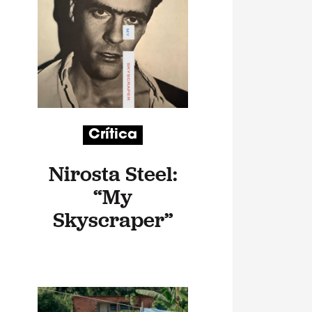
Crítica
Nirosta Steel:
“My
Skyscraper”