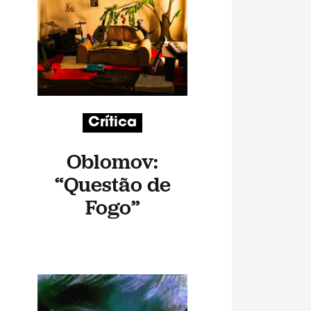
Crítica
Oblomov:
“Questão de
Fogo”