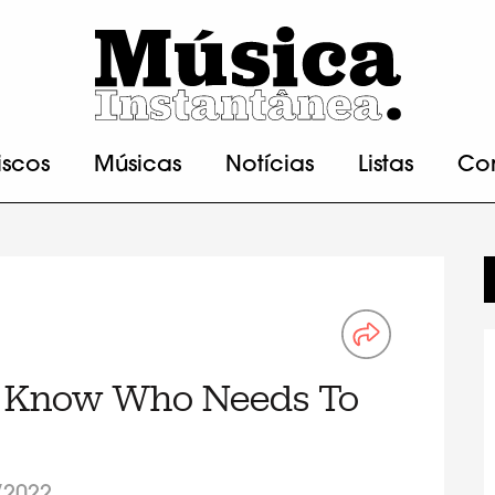
iscos
Músicas
Notícias
Listas
Co
’t Know Who Needs To