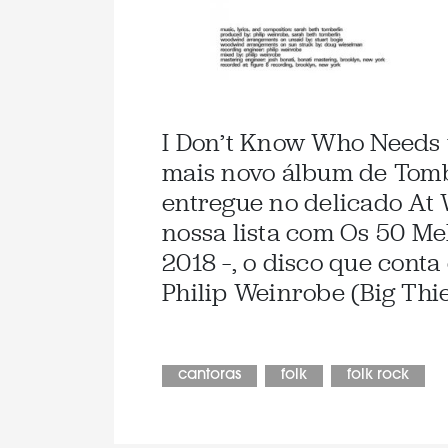
I Don’t Know Who Needs t
mais novo álbum de Tomb
entregue no delicado At
nossa lista com Os 50 Me
2018 –, o disco que cont
Philip Weinrobe (Big Thie
cantoras
folk
folk rock