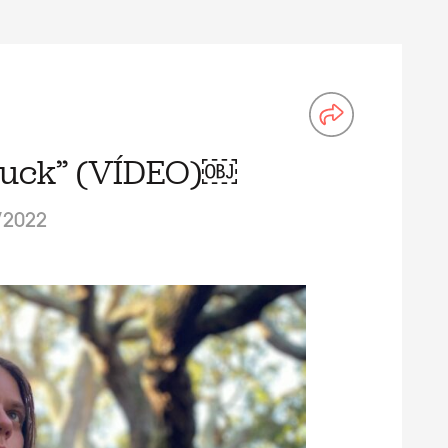
truck” (VÍDEO)￼
/2022