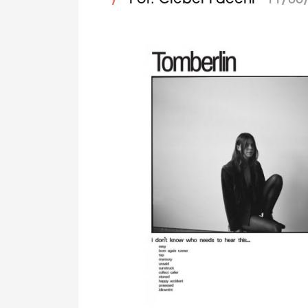
/
Por: Cleber Facchi
11/05