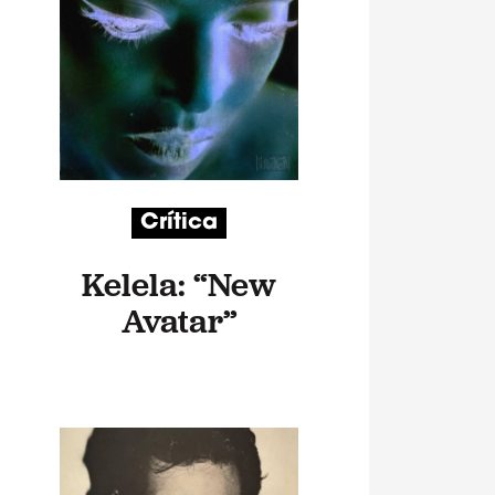
Crítica
Kelela: “New
Avatar”