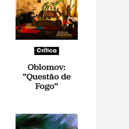
Crítica
Oblomov:
“Questão de
Fogo”