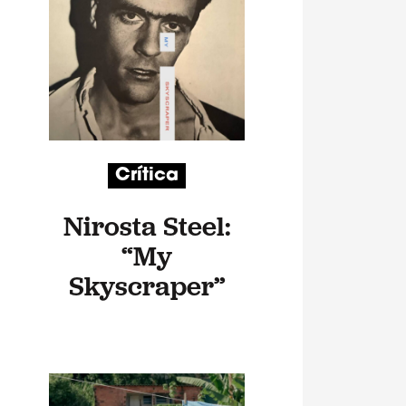
Crítica
Nirosta Steel:
“My
Skyscraper”