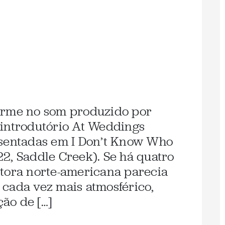
orme no som produzido por
 introdutório At Weddings
esentadas em I Don’t Know Who
2, Saddle Creek). Se há quatro
itora norte-americana parecia
cada vez mais atmosférico,
ão de […]