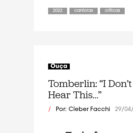
2022
cantoras
críticas
Ouça
Tomberlin: “I Don
Hear This…”
/
Por: Cleber Facchi
29/04