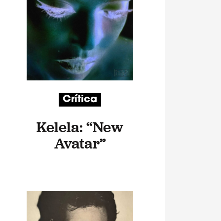
Crítica
Kelela: “New
Avatar”