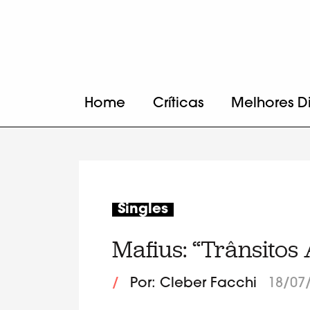
Home
Críticas
Melhores D
Singles
Mafius: “Trânsitos 
/
Por: Cleber Facchi
18/07