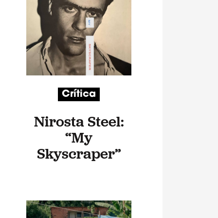
Crítica
Nirosta Steel:
“My
Skyscraper”