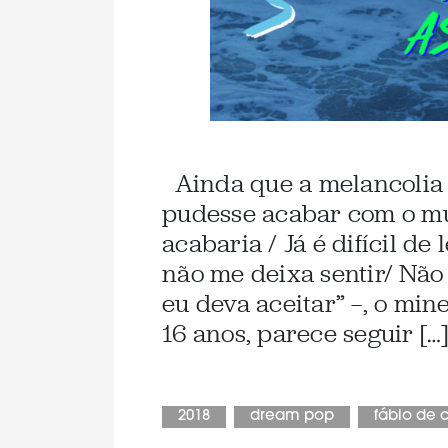
Ainda que a melancolia t
pudesse acabar com o m
acabaria / Já é difícil de
não me deixa sentir/ Não
eu deva aceitar” —, o min
16 anos, parece seguir […
2018
dream pop
fábio de 