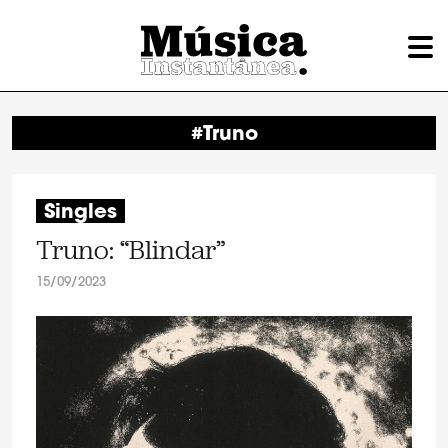
#Truno
Singles
Truno: “Blindar”
15/09/2023