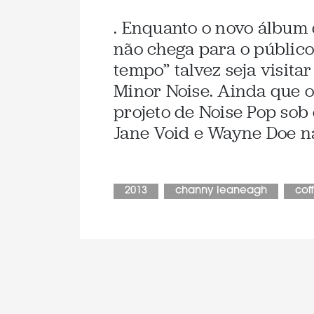
. Enquanto o novo álbum d
não chega para o público
tempo” talvez seja visita
Minor Noise. Ainda que o 
projeto de Noise Pop sob 
Jane Void e Wayne Doe n
2013
channy leaneagh
cof