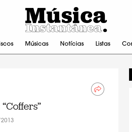
iscos
Músicas
Notícias
Listas
Co
“Coffers”
/2013