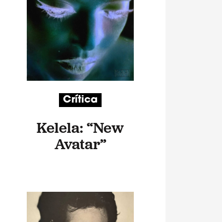
Crítica
Kelela: “New
Avatar”