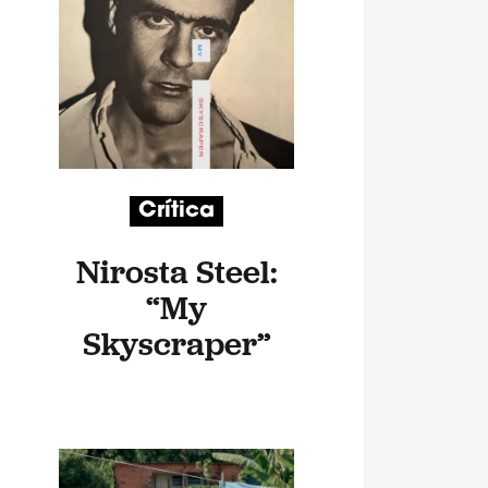
Crítica
Nirosta Steel:
“My
Skyscraper”