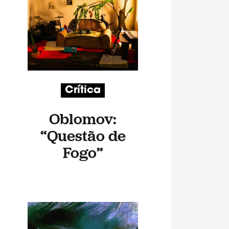
Crítica
Oblomov:
“Questão de
Fogo”