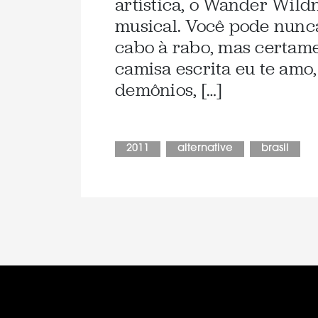
artística, o Wander Wil
musical. Você pode nunca
cabo à rabo, mas certam
camisa escrita eu te amo,
demônios, […]
2011
alternative
brasil