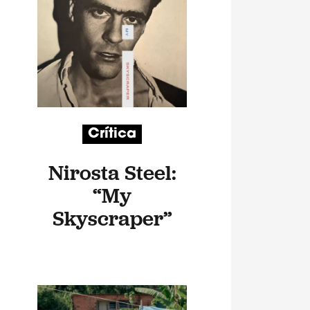
Crítica
Nirosta Steel:
“My
Skyscraper”