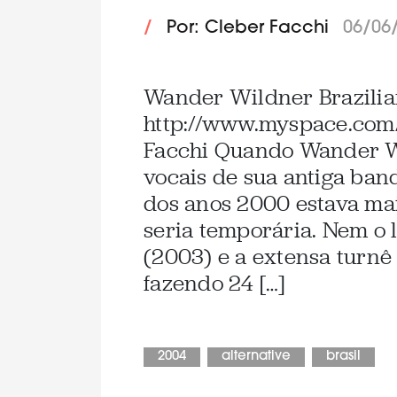
/
Por: Cleber Facchi
06/06
Wander Wildner Brazilia
http://www.myspace.com
Facchi Quando Wander W
vocais de sua antiga ban
dos anos 2000 estava mai
seria temporária. Nem o
(2003) e a extensa turnê
fazendo 24 […]
2004
alternative
brasil