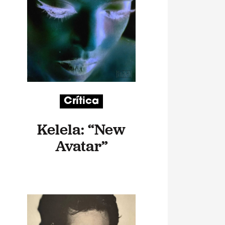
Crítica
Kelela: “New
Avatar”