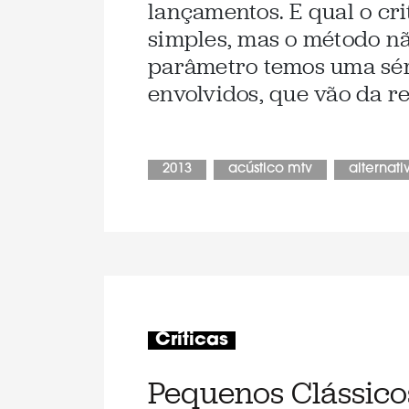
lançamentos. E qual o cri
simples, mas o método nã
parâmetro temos uma sér
envolvidos, que vão da re
2013
acústico mtv
alternati
Críticas
Pequenos Clássic