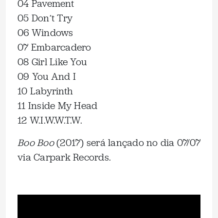
04 Pavement
05 Don’t Try
06 Windows
07 Embarcadero
08 Girl Like You
09 You And I
10 Labyrinth
11 Inside My Head
12 W.I.W.W.T.W.
Boo Boo
(2017) será lançado no dia 07/07
via Carpark Records.