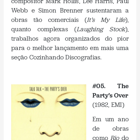
compositor Mark Hollis, Lee Harris, Paul
Webb e Simon Brenner sustentaram a
obras tão comerciais (
It’s My Life
),
quanto complexas (
Laughing Stock
),
trabalhos agora organizados do pior
para o melhor lançamento em mais uma
seção Cozinhando Discografias.
.
#05. The
Party’s Over
(1982, EMI)
Em um ano
de obras
como
Rio
do