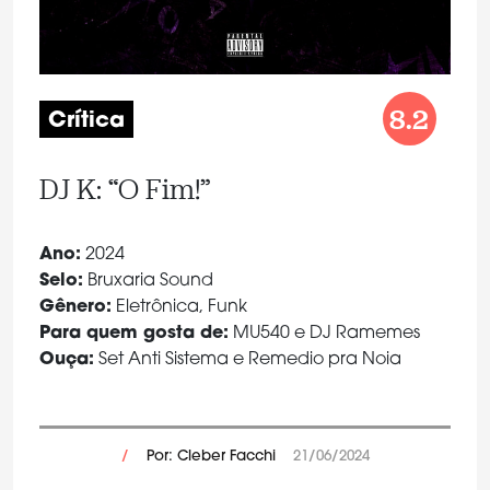
8.2
Crítica
DJ K: “O Fim!”
Ano:
2024
Selo:
Bruxaria Sound
Gênero:
Eletrônica, Funk
Para quem gosta de:
MU540 e DJ Ramemes
Ouça:
Set Anti Sistema e Remedio pra Noia
/
Por: Cleber Facchi
21/06/2024