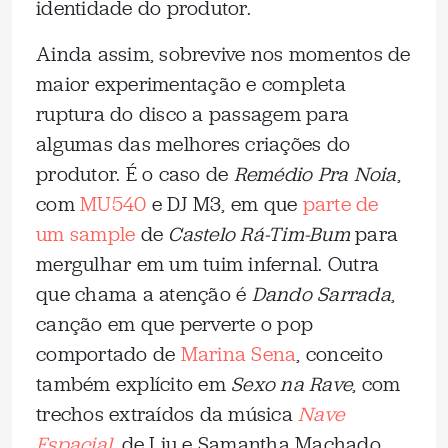
identidade do produtor.
Ainda assim, sobrevive nos momentos de
maior experimentação e completa
ruptura do disco a passagem para
algumas das melhores criações do
produtor. É o caso de
Remédio Pra Noia
,
com
MU540
e DJ M3, em que
parte de
um sample
de
Castelo Rá-Tim-Bum
para
mergulhar em um tuim infernal. Outra
que chama a atenção é
Dando Sarrada
,
canção em que perverte o pop
comportado de
Marina Sena
, conceito
também explícito em
Sexo na Rave
, com
trechos extraídos da música
Nave
Espacial
, de Liu e Samantha Machado.