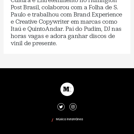
Cultura e Entretenimento no Huffington
Post Brasil, colaborou com a Folha de S.
Paulo e trabalhou com Brand Experience
e Creative Copywriter em marcas como
Itaú e QuintoAndar. Pai do Pudim, DJ nas
horas vagas e adora ganhar discos de
vinil de presente.
Música instantânea
/