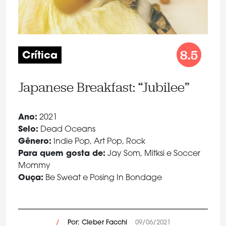
8.5
Crítica
Japanese Breakfast: “Jubilee”
Ano:
2021
Selo:
Dead Oceans
Gênero:
Indie Pop, Art Pop, Rock
Para quem gosta de:
Jay Som, Mitksi e Soccer
Mommy
Ouça:
Be Sweat e Posing In Bondage
/
Por: Cleber Facchi
09/06/2021