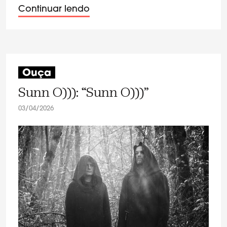
Continuar lendo
Ouça
Sunn O))): “Sunn O)))”
03/04/2026