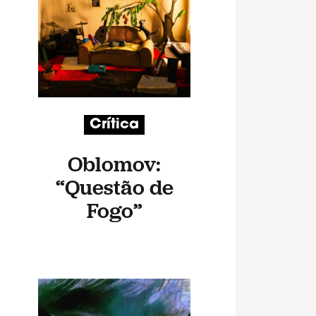
Crítica
Oblomov:
“Questão de
Fogo”