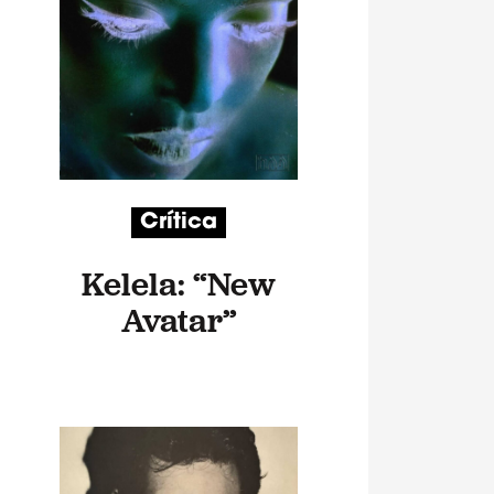
Crítica
Kelela: “New
Avatar”