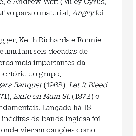
e, e Andrew Watt (Miley Cyrus,
tivo para o material,
Angry
foi
gger, Keith Richards e Ronnie
 acumulam seis décadas de
bras mais importantes da
pertório do grupo,
ars Banquet
(1968),
Let It Bleed
71),
Exile on Main St.
(1972) e
fundamentais. Lançado há 18
 inéditas da banda inglesa foi
 onde vieram canções como