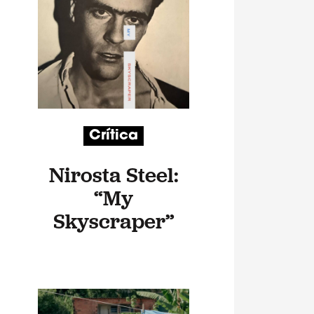
Crítica
Nirosta Steel:
“My
Skyscraper”