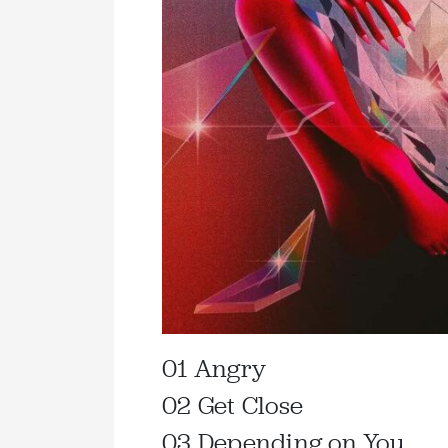
01 Angry
02 Get Close
03 Depending on You