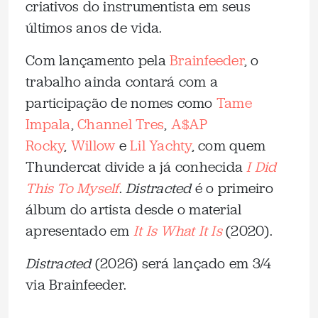
criativos do instrumentista em seus
últimos anos de vida.
Com lançamento pela
Brainfeeder
, o
trabalho ainda contará com a
participação de nomes como
Tame
Impala
,
Channel Tres
,
A$AP
Rocky
,
Willow
e
Lil Yachty
, com quem
Thundercat divide a já conhecida
I Did
This To Myself
.
Distracted
é o primeiro
álbum do artista desde o material
apresentado em
It Is What It Is
(2020).
Distracted
(2026) será lançado em 3/4
via Brainfeeder.