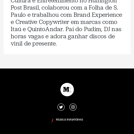
Cultura e Entretenimento no Huffington
Post Brasil, colaborou com a Folha de S.
Paulo e trabalhou com Brand Experience
e Creative Copywriter em marcas como
Itaú e QuintoAndar. Pai do Pudim, DJ nas
horas vagas e adora ganhar discos de
vinil de presente.
Música instantânea
/