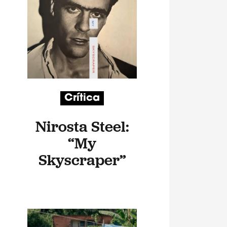
Crítica
Nirosta Steel:
“My
Skyscraper”