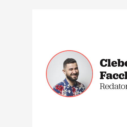
Cleb
Facc
Redato