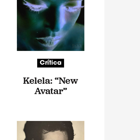
Crítica
Kelela: “New
Avatar”