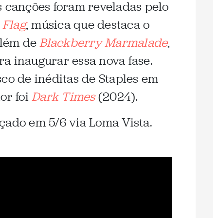
s canções foram reveladas pelo
 Flag
, música que destaca o
 além de
Blackberry Marmalade
,
a inaugurar essa nova fase.
sco de inéditas de Staples em
or foi
Dark Times
(2024).
çado em 5/6 via Loma Vista.