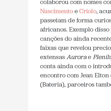
colaborou com nomes co
Nascimento
e
Criolo
, ac
passeiam de forma curios
africanos. Exemplo disso
canções do ainda recent
faixas que revelou preci
extensas
Aurora
e
Plenil
conta ainda com o introd
encontro com Jean Elton
(Bateria), parceiros ta