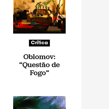
Crítica
Oblomov:
“Questão de
Fogo”