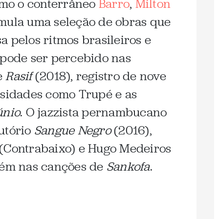
mo o conterrâneo
Barro
,
Milton
umula uma seleção de obras que
a pelos ritmos brasileiros e
 pode ser percebido nas
e
Rasif
(2018), registro de nove
osidades como Trupé e as
únio
. O jazzista pernambucano
utório
Sangue Negro
(2016),
 (Contrabaixo) e Hugo Medeiros
mbém nas canções de
Sankofa
.