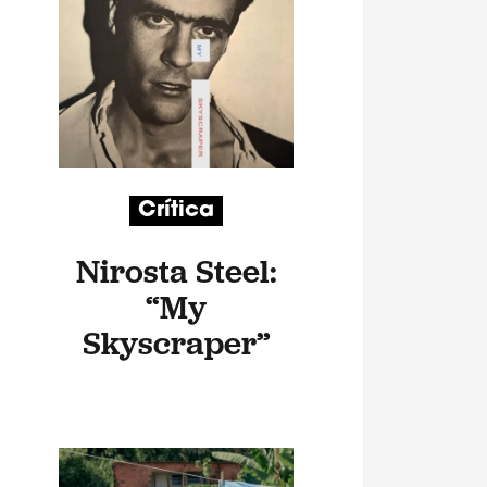
Crítica
Nirosta Steel:
“My
Skyscraper”