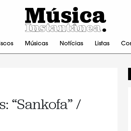
iscos
Músicas
Notícias
Listas
Co
: “Sankofa” /