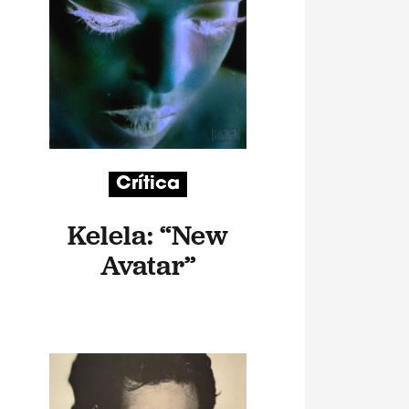
Crítica
Kelela: “New
Avatar”