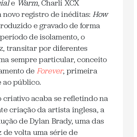
ial
e
Warm
, Charli XCX
novo registro de inéditas:
How
Produzido e gravado de forma
 período de isolamento, o
, transitar por diferentes
ma sempre particular, conceito
çamento de
Forever
, primeira
 ao público.
riativo acaba se refletindo na
te criação da artista inglesa, a
dução de Dylan Brady, uma das
z de volta uma série de