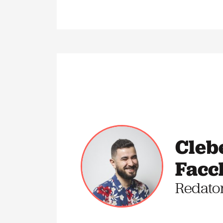
Cleb
Facc
Redato