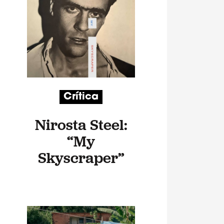
Crítica
Nirosta Steel:
“My
Skyscraper”