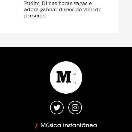
Pudim, DJ nas horas vagas e
adora ganhar discos de vinil de
presente.
/
Música instantânea