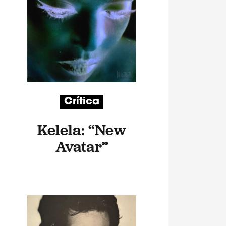
Crítica
Kelela: “New
Avatar”