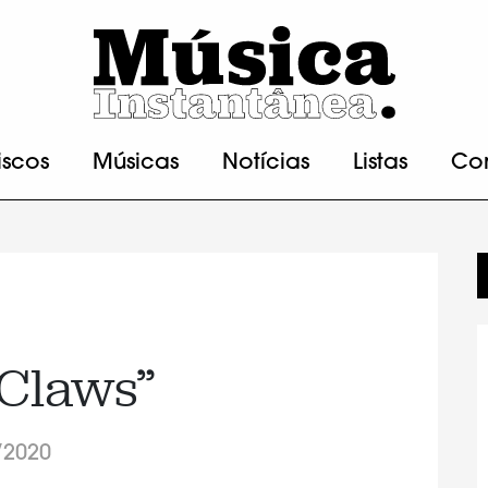
iscos
Músicas
Notícias
Listas
Co
“Claws”
/2020