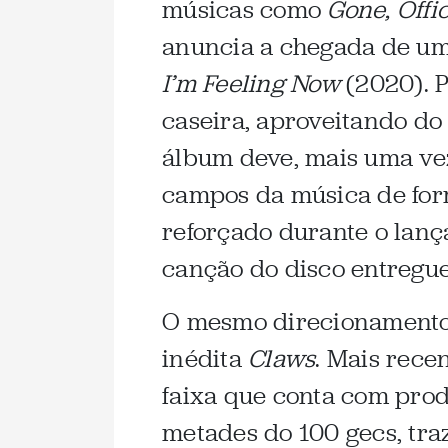
músicas como
Gone, Offic
anuncia a chegada de um 
I’m Feeling Now
(2020). 
caseira, aproveitando do
álbum deve, mais uma vez
campos da música de for
reforçado durante o lan
canção do disco entregue
O mesmo direcionamento c
inédita
Claws
. Mais recen
faixa que conta com pro
metades do 100 gecs, tra