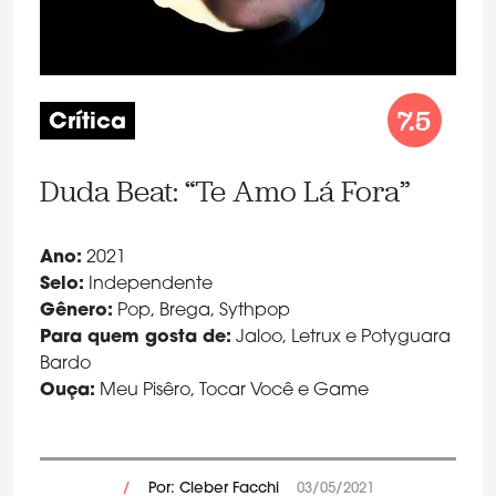
7.5
Crítica
Duda Beat: “Te Amo Lá Fora”
Ano:
2021
Selo:
Independente
Gênero:
Pop, Brega, Sythpop
Para quem gosta de:
Jaloo, Letrux e Potyguara
Bardo
Ouça:
Meu Pisêro, Tocar Você e Game
/
Por: Cleber Facchi
03/05/2021