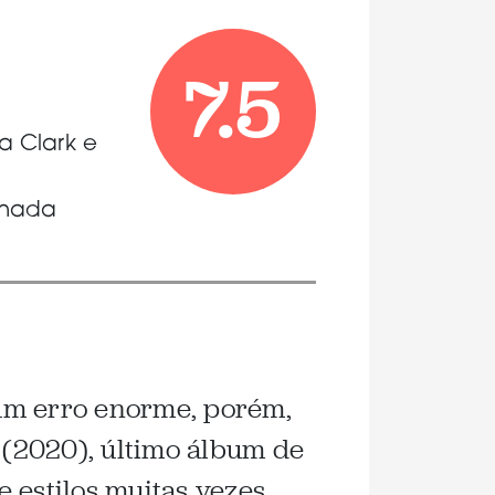
7.5
a Clark e
onada
 um erro enorme, porém,
(2020), último álbum de
 estilos muitas vezes