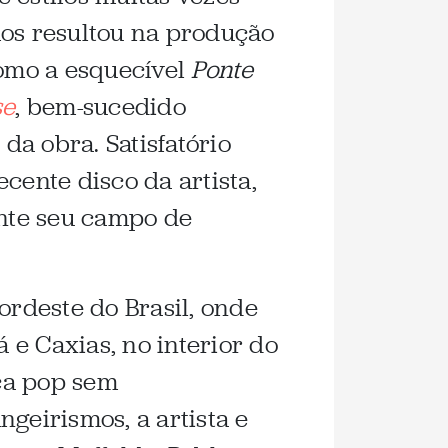
mos resultou na produção
como a esquecível
Ponte
se
, bem-sucedido
a obra. Satisfatório
cente disco da artista,
ente seu campo de
rdeste do Brasil, onde
 e Caxias, no interior do
ca pop sem
geirismos, a artista e