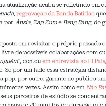
ma atualização acaba se refletindo em 
onada
,
regravação da Banda Batidão
que 
ta por
Ânsia
,
Zap Zum
e
Bang Bang
, do 
posta em revisitar o próprio passado o
ivre de possíveis colaborações com outr
ninguém
”, contou
em entrevista ao El País
. Se por um lado essa estratégia distanc
 pop, por outro, garante ao público u
o inúmeras vezes. Assim como em
Não Pa
e seus parceiros de estúdio se concent
ouco mais de 20 minutos de duração que