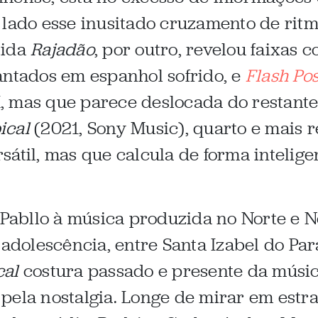
 lado esse inusitado cruzamento de rit
tida
Rajadão
, por outro, revelou faixas 
antados em espanhol sofrido, e
Flash Po
 mas que parece deslocada do restante d
ical
(2021, Sony Music), quarto e mais re
sátil, mas que calcula de forma intelig
abllo à música produzida no Norte e No
 adolescência, entre Santa Izabel do Pará
cal
costura passado e presente da músi
ela nostalgia. Longe de mirar em estran