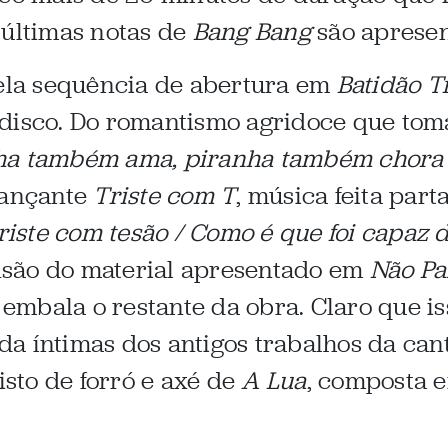
 últimas notas de
Bang Bang
são apresen
pela sequência de abertura em
Batidão T
disco. Do romantismo agridoce que toma
ha também ama, piranha também chora 
 dançante
Triste com T
, música feita par
triste com tesão / Como é que foi capaz
são do material apresentado em
Não Pa
mbala o restante da obra. Claro que iss
a íntimas dos antigos trabalhos da ca
isto de forró e axé de
A Lua
, composta 