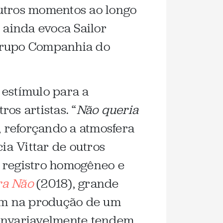
outros momentos ao longo
ainda evoca Sailor
grupo Companhia do
 estímulo para a
os artistas. “
Não queria
, reforçando a atmosfera
ia Vittar de outros
m registro homogêneo e
ra Não
(2018), grande
ram na produção de um
 invariavelmente tendem