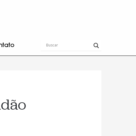
ntato
tidão