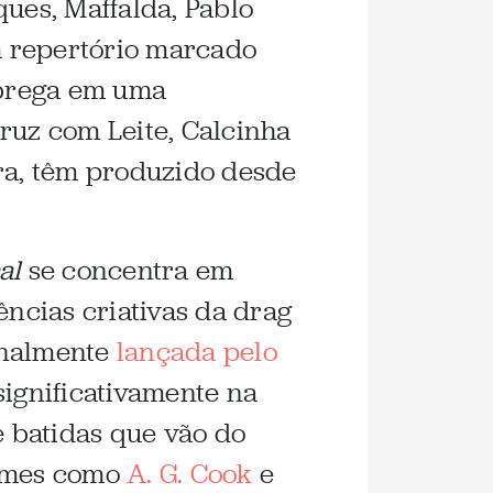
ques, Maffalda, Pablo
m repertório marcado
obrega em uma
ruz com Leite, Calcinha
ora, têm produzido desde
al
se concentra em
ências criativas da drag
inalmente
lançada pelo
significativamente na
 batidas que vão do
omes como
A. G. Cook
e