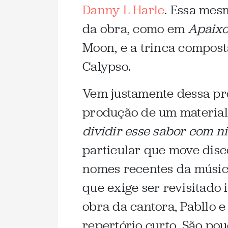
Danny L Harle
. Essa mes
da obra, como em
Apaix
Moon, e a trinca compos
Calypso.
Vem justamente dessa pro
produção de um material l
dividir esse sabor com 
particular que move disco
nomes recentes da música
que exige ser revisitad
obra da cantora, Pabllo 
repertório curto. São p