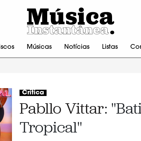
iscos
Músicas
Notícias
Listas
Co
Crítica
Pabllo Vittar
: "Ba
Tropical"