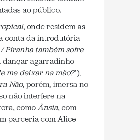
tadas ao público.
ropical
, onde residem as
 conta da introdutória
/ Piranha também sofre
ta dançar agarradinho
 de me deixar na mão?
“),
ra Não
, porém, imersa no
o não interfere na
ntora, como
Ânsia
, com
em parceria com Alice