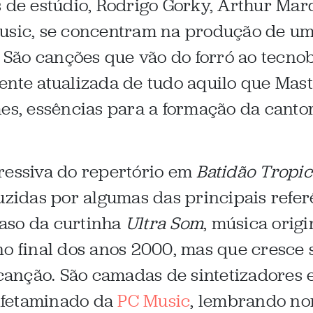
s de estúdio, Rodrigo Gorky, Arthur Mar
Music, se concentram na produção de u
s. São canções que vão do forró ao tecn
ente atualizada de tudo aquilo que Mast
mes, essências para a formação da cant
ressiva do repertório em
Batidão Tropic
uzidas por algumas das principais refer
aso da curtinha
Ultra Som
, música orig
 no final dos anos 2000, mas que cresce 
anção. São camadas de sintetizadores e
nfetaminado da
PC Music
, lembrando n