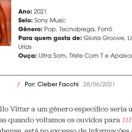
Ano:
2021
Selo:
Sony Music
Gênero:
Pop, Tecnobrega, Forró
Para quem gosta de:
Gloria Groove, Li
Urias
Ouça:
Ultra Som, Triste Com T e Apaix
/
Por: Cleber Facchi
28/06/2021
bllo Vittar a um gênero específico seria
as quando voltamos os ouvidos para
111
hense, está no excesso de informações e