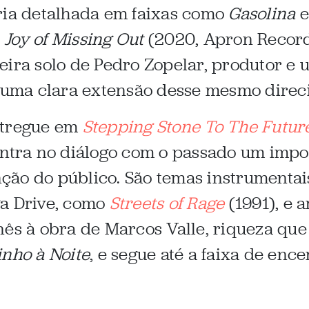
ria detalhada em faixas como
Gasolina
e
Joy of Missing Out
(2020, Apron Record
eira solo de Pedro Zopelar, produtor e 
, uma clara extensão desse mesmo direc
ntregue em
Stepping Stone To The Futur
contra no diálogo com o passado um imp
tenção do público. São temas instrument
ga Drive, como
Streets of Rage
(1991), e 
ês à obra de Marcos Valle, riqueza que s
inho à Noite
, e segue até a faixa de enc