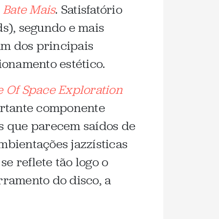
e
Bate Mais
. Satisfatório
s), segundo e mais
um dos principais
ionamento estético.
e Of Space Exploration
ortante componente
ais que parecem saídos de
ambientações jazzísticas
e reflete tão logo o
erramento do disco, a