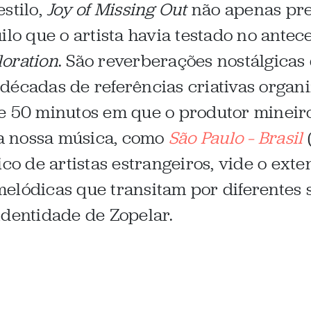
stilo,
Joy of Missing Out
não apenas pre
ilo que o artista havia testado no ante
loration
. São reverberações nostálgica
décadas de referências criativas organ
e 50 minutos em que o produtor mineir
 da nossa música, como
São Paulo – Brasil
ico de artistas estrangeiros, vide o ext
melódicas que transitam por diferentes s
identidade de Zopelar.