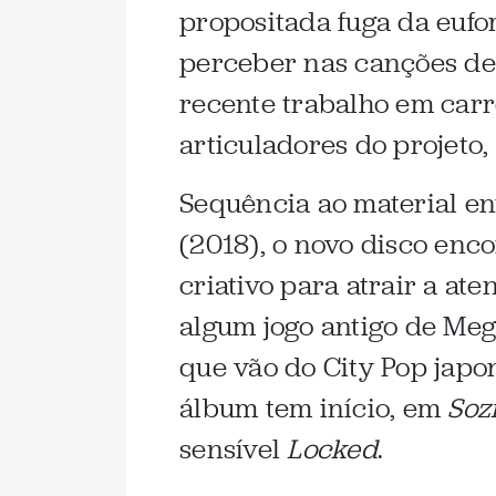
propositada fuga da eufo
perceber nas canções d
recente trabalho em carr
articuladores do projeto
Sequência ao material e
(2018), o novo disco en
criativo para atrair a a
algum jogo antigo de Me
que vão do City Pop japon
álbum tem início, em
Soz
sensível
Locked
.