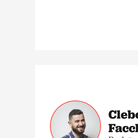
Cleb
Facc