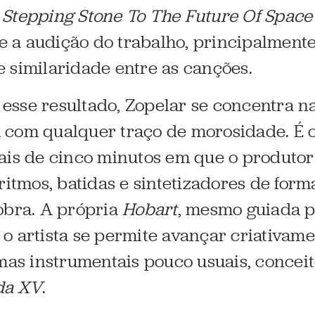
m
Stepping Stone To The Future Of Space
nte a audição do trabalho, principalmen
te similaridade entre as canções.
sse resultado, Zopelar se concentra n
com qualquer traço de morosidade. É o
ais de cinco minutos em que o produtor
 ritmos, batidas e sintetizadores de for
obra. A própria
Hobart
, mesmo guiada pe
o artista se permite avançar criativam
emas instrumentais pouco usuais, conceit
da XV
.