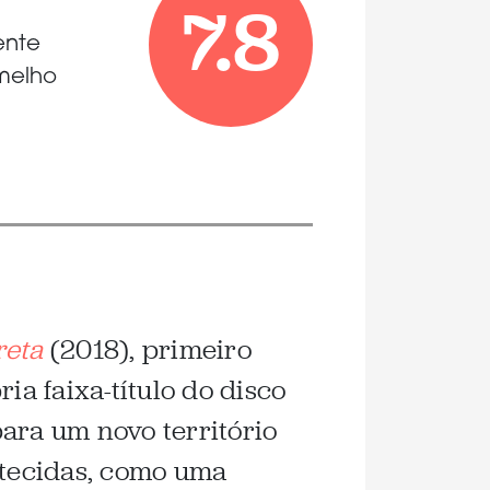
7.8
ente
melho
reta
(2018), primeiro
ia faixa-título do disco
ara um novo território
stecidas, como uma