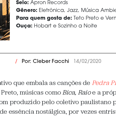
Selo:
Apron Records
Gênero:
Eletrônica, Jazz, Música Ambi
Para quem gosta de:
Teto Preto e Ver
Ouça:
Hobart e Sozinho a Noite
/
Por: Cleber Facchi
14/02/2020
ativo que embala as canções de
Pedra P
o Preto, músicas como
Bica, Raio
e a própr
om produzido pelo coletivo paulistano p
de essência nostálgica, por vezes entri