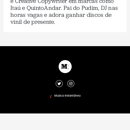
e Creative Copywriter em marcas como
Itaú e QuintoAndar. Pai do Pudim, DJ nas
horas vagas e adora ganhar discos de
vinil de presente.
Música instantânea
/