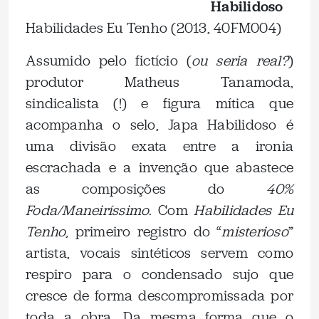
Habilidoso
Habilidades Eu Tenho (2013, 40FM004)
Assumido pelo fictício (
ou seria real?
)
produtor Matheus Tanamoda,
sindicalista (!) e figura mítica que
acompanha o selo, Japa Habilidoso é
uma divisão exata entre a ironia
escrachada e a invenção que abastece
as composições do
40%
Foda/Maneiríssimo
. Com
Habilidades Eu
Tenho
, primeiro registro do “
misterioso
”
artista, vocais sintéticos servem como
respiro para o condensado sujo que
cresce de forma descompromissada por
toda a obra. Da mesma forma que o