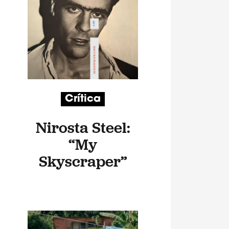
Crítica
Nirosta Steel:
“My
Skyscraper”