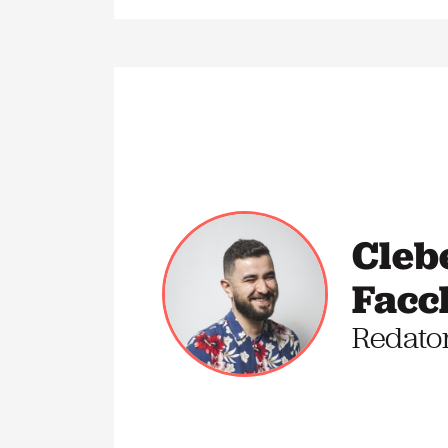
Cleb
Facc
Redato