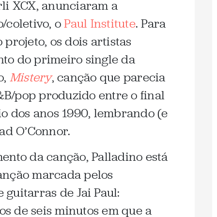
rli XCX, anunciaram a
/coletivo, o
Paul Institute
. Para
projeto, os dois artistas
to do primeiro single da
o,
Mistery
, canção que parecia
B/pop produzido entre o final
io dos anos 1990, lembrando (e
éad O’Connor.
ento da canção, Palladino está
anção marcada pelos
e guitarras de Jai Paul:
os de seis minutos em que a