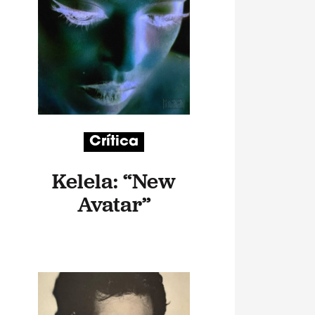
Crítica
Kelela: “New
Avatar”