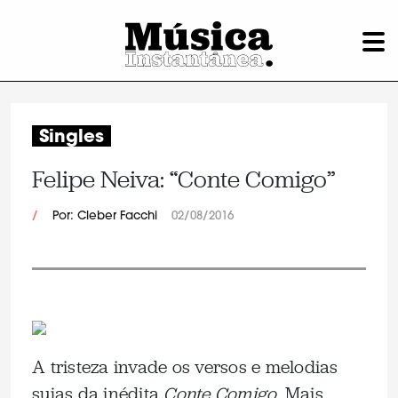
Singles
Felipe Neiva: “Conte Comigo”
/
Por: Cleber Facchi
02/08/2016
A tristeza invade os versos e melodias
sujas da inédita
Conte Comigo
. Mais