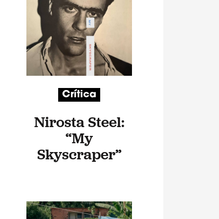
Crítica
Nirosta Steel:
“My
Skyscraper”