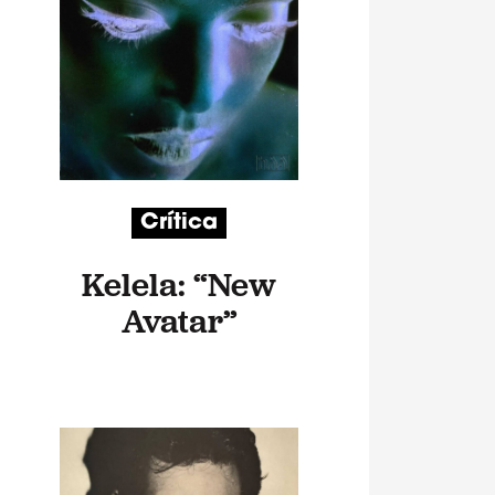
Crítica
Kelela: “New
Avatar”