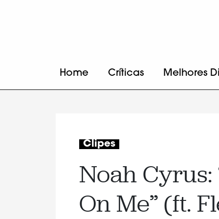
Home
Críticas
Melhores D
Clipes
Noah Cyrus: “
On Me” (ft. F