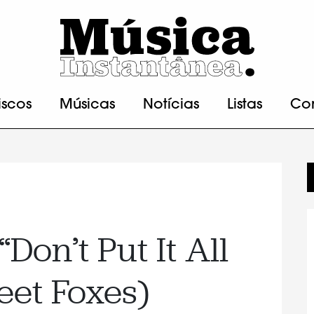
iscos
Músicas
Notícias
Listas
Co
Don’t Put It All
leet Foxes)