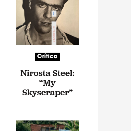
Crítica
Nirosta Steel:
“My
Skyscraper”