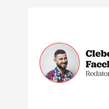
Cleb
Facc
Redato