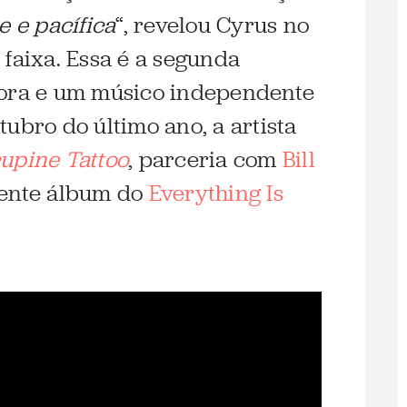
e e pacífica
“, revelou Cyrus no
 faixa. Essa é a segunda
tora e um músico independente
ubro do último ano, a artista
upine Tattoo
, parceria com
Bill
cente álbum do
Everything Is