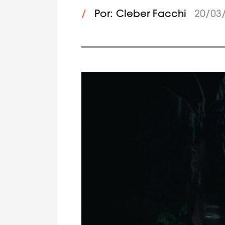
/
Por: Cleber Facchi
20/03