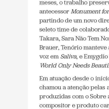
meses, o trabalho preser
antecessor
Monument for
partindo de um novo dire
seleto time de colabora
Takara, Sara Não Tem Nom
Brauer, Tenório manteve
voz em
Saliva
, e Emygdio
World Only Needs Beaut
Em atuação desde o iníc
chamou a atenção pelas 
produzidas com o Sobre a
compositor e produto ca