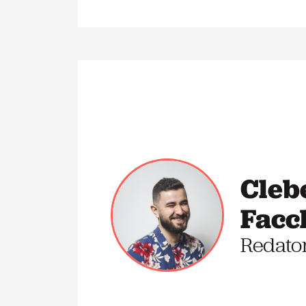
Cleb
Facc
Redato