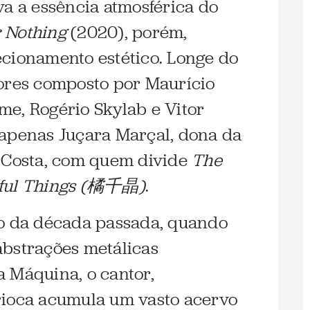
va a essência atmosférica do
 Nothing
(2020), porém,
cionamento estético. Longe do
dores composto por Maurício
e, Rogério Skylab e Vitor
 apenas Juçara Marçal, dona da
 Costa, com quem divide
The
iful Things (橘千晶)
.
io da década passada, quando
abstrações metálicas
 Máquina, o cantor,
rioca acumula um vasto acervo