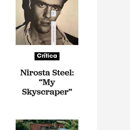
Crítica
Nirosta Steel:
“My
Skyscraper”