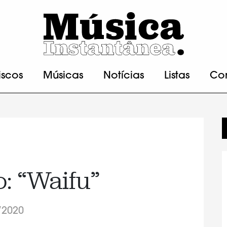
iscos
Músicas
Notícias
Listas
Co
: “Waifu”
/2020