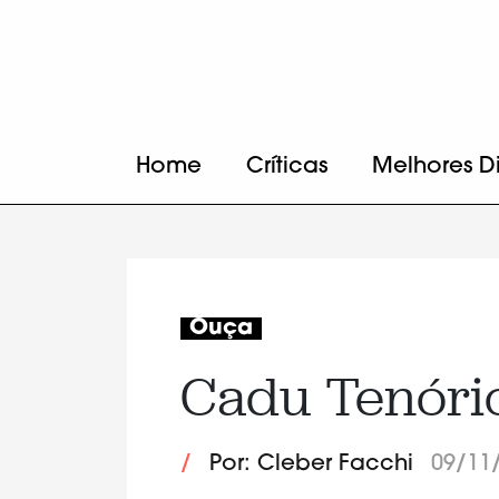
Home
Críticas
Melhores D
Ouça
Cadu Tenório
/
Por: Cleber Facchi
09/11