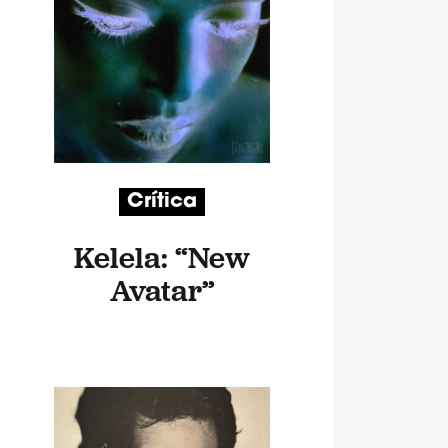
Crítica
Kelela: “New
Avatar”