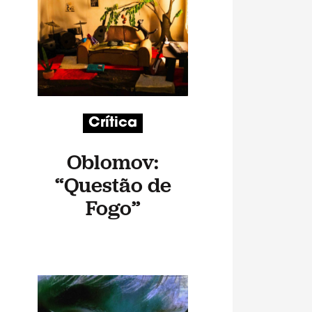
Crítica
Oblomov:
“Questão de
Fogo”