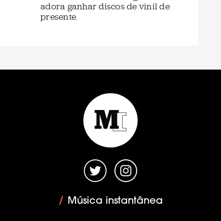
adora ganhar discos de vinil de
presente.
/
Música instantânea