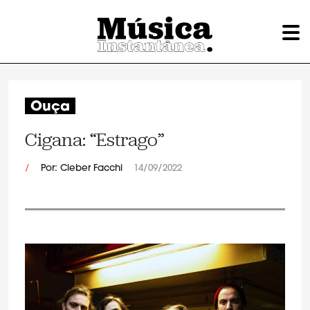
Ouça
Cigana: “Estrago”
/
Por: Cleber Facchi
14/09/2022