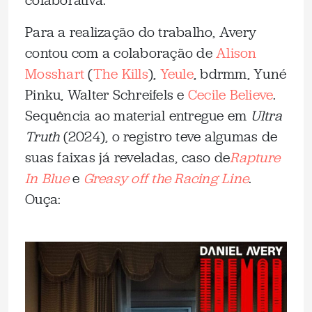
colaborativa.
Para a realização do trabalho, Avery
contou com a colaboração de
Alison
Mosshart
(
The Kills
),
Yeule
, bdrmm, Yuné
Pinku, Walter Schreifels e
Cecile Believe
.
Sequência ao material entregue em
Ultra
Truth
(2024), o registro teve algumas de
suas faixas já reveladas, caso de
Rapture
In Blue
e
Greasy off the Racing Line
.
Ouça: