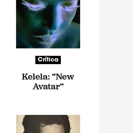
Crítica
Kelela: “New
Avatar”