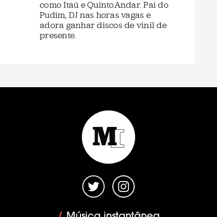
como Itaú e QuintoAndar. Pai do
Pudim, DJ nas horas vagas e
adora ganhar discos de vinil de
presente.
/
Música instantânea