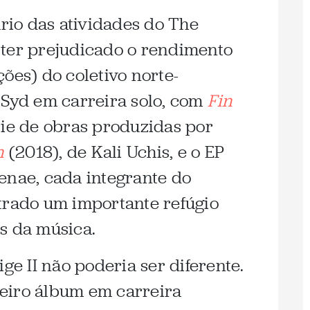
io das atividades do The
 ter prejudicado o rendimento
ões) do coletivo norte-
 Syd em carreira solo, com
Fin
rie de obras produzidas por
n
(2018), de Kali Uchis, e o EP
enae, cada integrante do
trado um importante refúgio
s da música.
ige II não poderia ser diferente.
eiro álbum em carreira