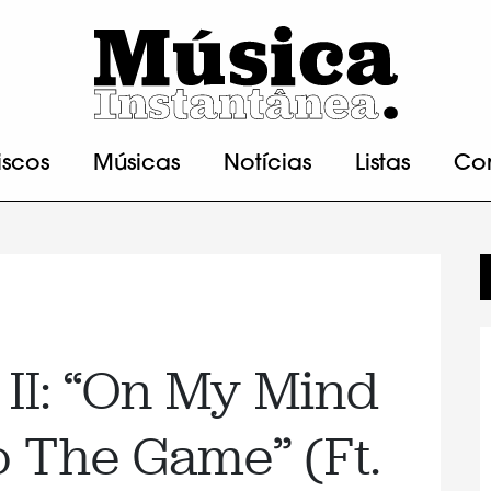
iscos
Músicas
Notícias
Listas
Co
 II: “On My Mind
o The Game” (Ft.