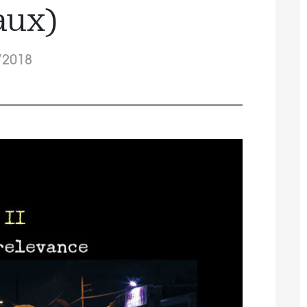
aux)
/2018