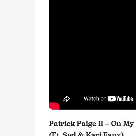
Patrick Paige II – On M
(Ft. Syd & Kari Faux)