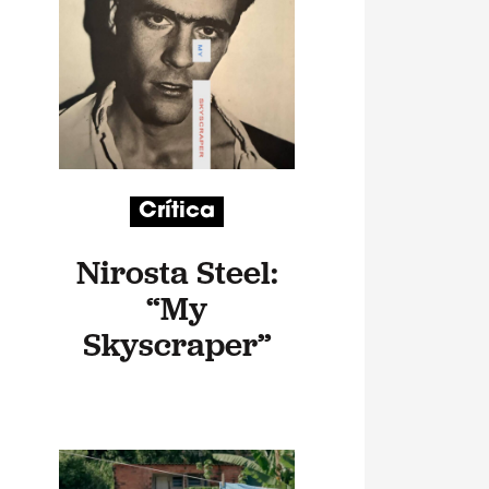
Crítica
Nirosta Steel:
“My
Skyscraper”