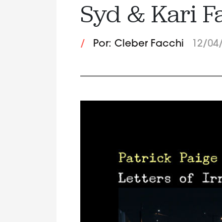
Syd & Kari F
/
Por: Cleber Facchi
12/04