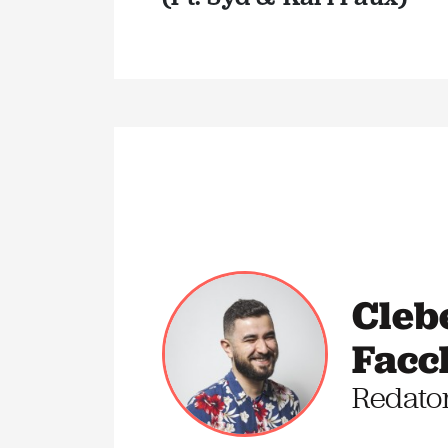
Cleb
Facc
Redato