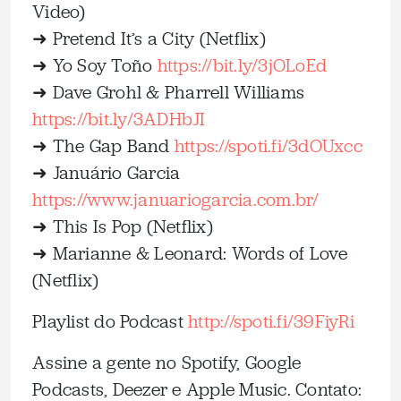
Video)
➜ Pretend It’s a City (Netflix)
➜ Yo Soy Toño
https://bit.ly/3jOLoEd
➜ Dave Grohl & Pharrell Williams
https://bit.ly/3ADHbJI
➜ The Gap Band
https://spoti.fi/3dOUxcc
➜ Januário Garcia
https://www.januariogarcia.com.br/
➜ This Is Pop (Netflix)
➜ Marianne & Leonard: Words of Love
(Netflix)
Playlist do Podcast
http://spoti.fi/39FiyRi
Assine a gente no Spotify, Google
Podcasts, Deezer e Apple Music. Contato: