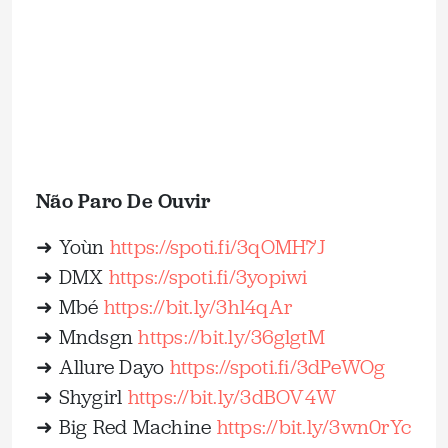
Não Paro De Ouvir
➜ Yoùn
https://spoti.fi/3qOMH7J
➜ DMX
https://spoti.fi/3yopiwi
➜ Mbé
https://bit.ly/3hl4qAr
➜ Mndsgn
https://bit.ly/36glgtM
➜ Allure Dayo
https://spoti.fi/3dPeWOg
➜ Shygirl
https://bit.ly/3dBOV4W
➜ Big Red Machine
https://bit.ly/3wn0rYc