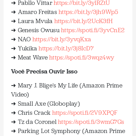
➜ Pabllo Vittar
https://bit.ly/3ylRZtU
➜ Amaro Freitas
https://bit.ly/3jh9Wp5
➜ Laura Mvula
https://bit.ly/2UcK3fH
➜ Genesis Owusu
https://spoti.fi/3yvCnE2
➜ NAO
https://bit.ly/3yvqKxa
➜ Yukika
https://bit.ly/3j8IcD7
➜ Meat Wave
https://spoti.fi/3wqz4wy
Você Precisa Ouvir Isso
➜ Mary J. Blige’s My Life (Amazon Prime
Video)
➜ Small Axe (Globoplay)
➜ Chris Crack
https://spoti.fi/2V9XPQF
➜ Tz da Coronel
https://spoti.fi/3wmG7Gs
➜ Parking Lot Symphony (Amazon Prime