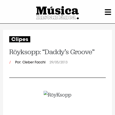
Clipes
Röyksopp: “Daddy’s Groove”
/
Por: Cleber Facchi
29/05/2013
.