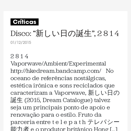
Críticas
Disco: “新しい日の誕生”, 2 8 1 4
01/12/2015
2 8 1 4
Vaporwave/Ambient/Experimental
http://hkedream.bandcamp.com/ No
oceano de referências nostálgicas,
estética irônica e sons reciclados que
caracterizam a Vaporwave, 新しい日の
誕生 (2015, Dream Catalogue) talvez
seja um principais ponto de apoio e
renovação para o estilo. Fruto da
parceria entre t e l e p a t h テレパシー
能力者 e o produtor britânico Hong […]