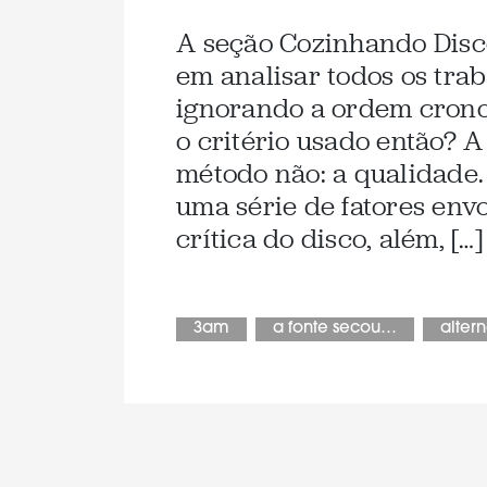
A seção Cozinhando Disc
em analisar todos os trab
ignorando a ordem crono
o critério usado então? A
método não: a qualidade
uma série de fatores env
crítica do disco, além, […]
3am
a fonte secou…
altern