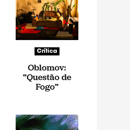
Crítica
Oblomov:
“Questão de
Fogo”