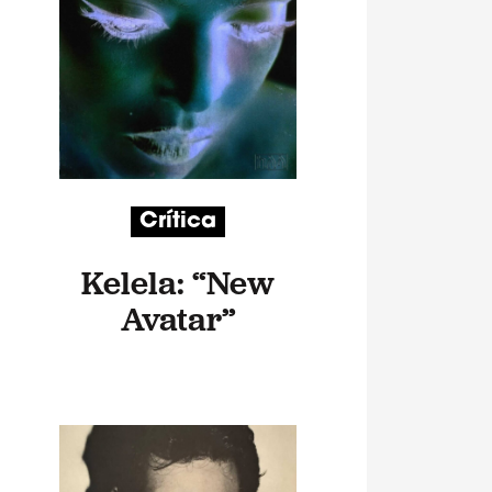
Crítica
Kelela: “New
Avatar”