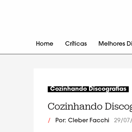
Home
Críticas
Melhores D
Cozinhando Discografias
Cozinhando Discog
/
Por: Cleber Facchi
29/07