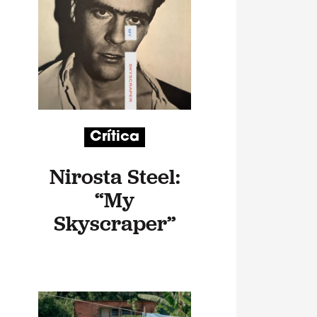
Crítica
Nirosta Steel:
“My
Skyscraper”