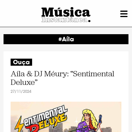
#Aíla
Ouça
Aíla & DJ Méury: “Sentimental
Deluxe”
27/11/2024