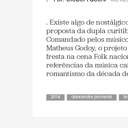
/
Por: Cleber Facchi
03/02
. Existe algo de nostálgic
proposta da dupla curiti
Comandado pelos músico
Matheus Godoy, o projet
fresta na cena Folk naci
referências da música ca
romantismo da década de 
2014
alexandre provensi
br