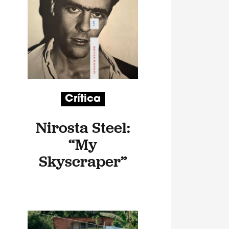
Crítica
Nirosta Steel:
“My
Skyscraper”