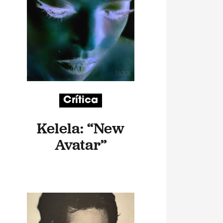
Crítica
Kelela: “New
Avatar”