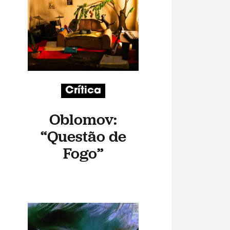
Crítica
Oblomov:
“Questão de
Fogo”