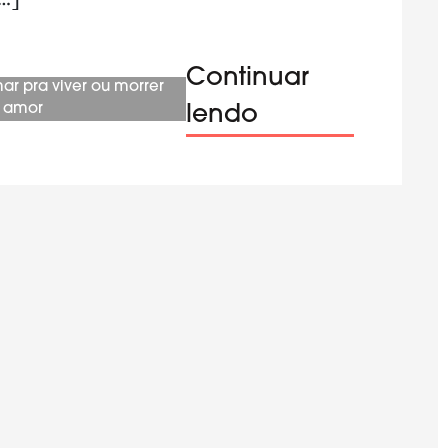
Continuar
ar pra viver ou morrer
 amor
lendo