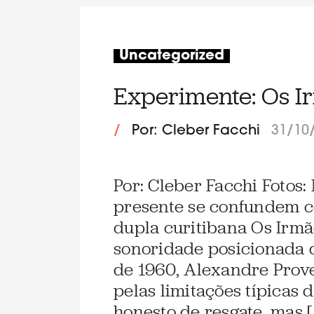
Uncategorized
Experimente: Os I
/
Por: Cleber Facchi
31/10
Por: Cleber Facchi Fotos:
presente se confundem c
dupla curitibana Os Irmão
sonoridade posicionada 
de 1960, Alexandre Prov
pelas limitações típicas
honesto de resgate, mas [