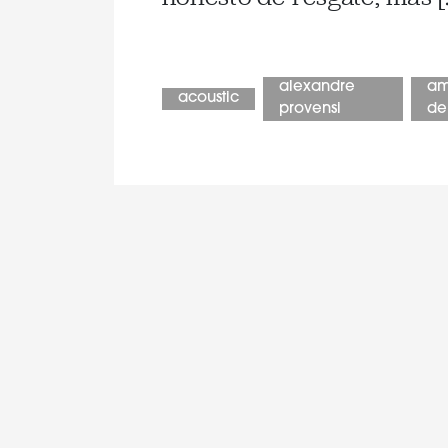
alexandre
am
acoustic
provensi
de