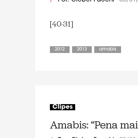
/
Por: Cleber Facchi
08/01
[40-31]
2012
2013
amabis
Clipes
Amabis: “Pena mais