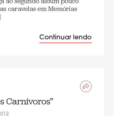
ega ao segundo álbum pouco
 as caravelas em Memórias
]
Continuar lendo
s Carnívoros”
2012