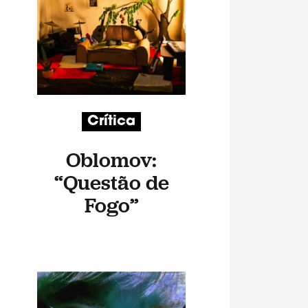
Crítica
Oblomov:
“Questão de
Fogo”