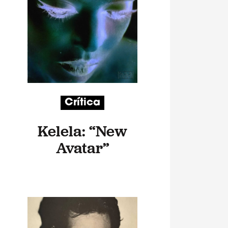
Crítica
Kelela: “New
Avatar”