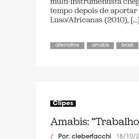
multi-instrumentista ch
tempo depois de aportar
Luso/Africanas (2010), […
alternative
amabis
brasil
Clipes
Amabis: “Trabalho
/
Por: cleberfacchi
18/10/