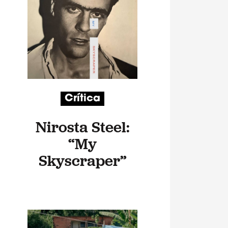
Crítica
Nirosta Steel:
“My
Skyscraper”