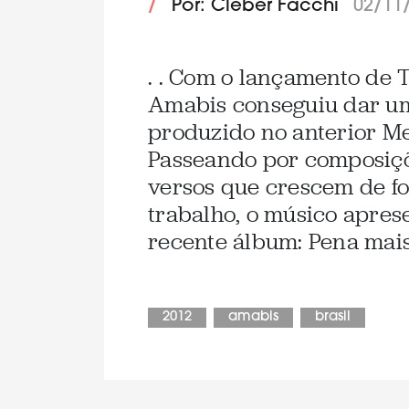
/
Por: Cleber Facchi
02/11
. . Com o lançamento de 
Amabis conseguiu dar um
produzido no anterior Me
Passeando por composiçõe
versos que crescem de fo
trabalho, o músico apres
recente álbum: Pena mais 
2012
amabis
brasil