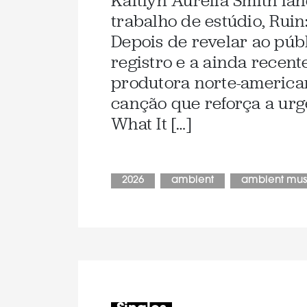
Kaitlyn Aurelia Smith l
trabalho de estúdio, Ruin:
Depois de revelar ao públ
registro e a ainda recent
produtora norte-america
canção que reforça a urg
What It […]
2026
ambient
ambient mus