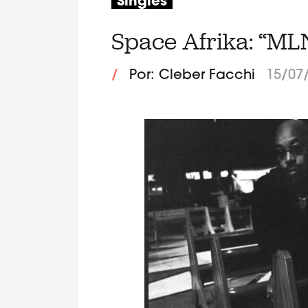
Singles
Space Afrika: “MLN
/
Por: Cleber Facchi
15/07