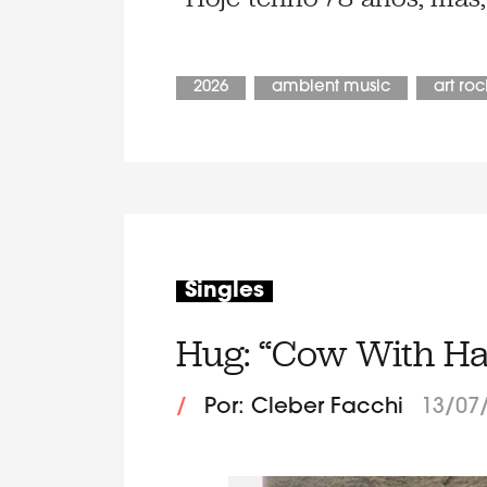
2026
ambient music
art roc
Singles
Hug: “Cow With Ha
/
Por: Cleber Facchi
13/07