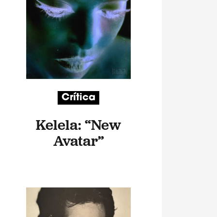
Crítica
Kelela: “New
Avatar”