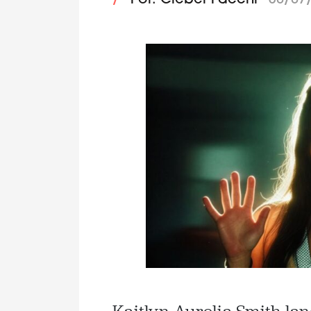
/
Por: Cleber Facchi
30/07