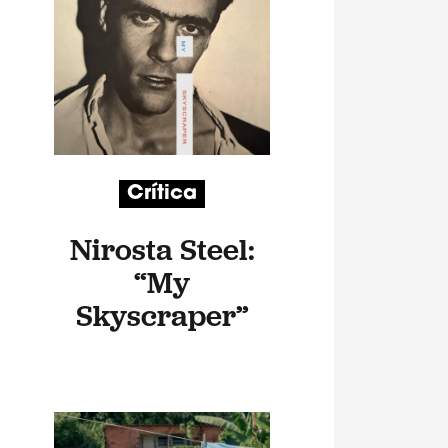
Crítica
Nirosta Steel:
“My
Skyscraper”