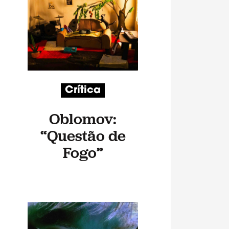
Crítica
Oblomov:
“Questão de
Fogo”