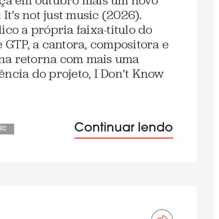
ança em outubro mais um novo
 It’s not just music (2026).
ico a própria faixa-título do
e GTP, a cantora, compositora e
na retorna com mais uma
ência do projeto, I Don’t Know
Continuar lendo
ic