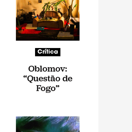
Crítica
Oblomov:
“Questão de
Fogo”