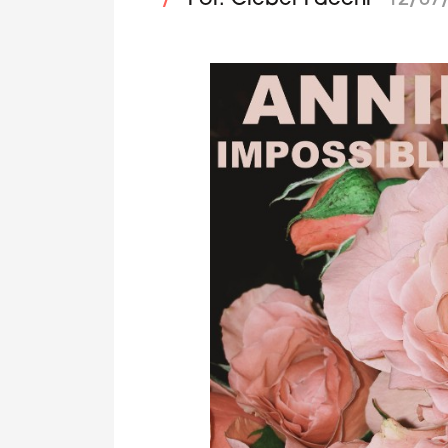
/
Por: Cleber Facchi
12/07