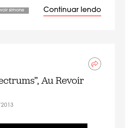
Continuar lendo
evoir simone
ectrums”, Au Revoir
/2013