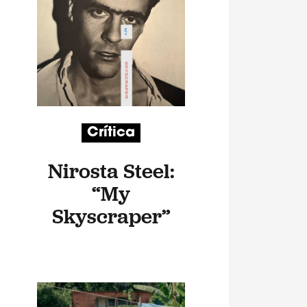
Crítica
Nirosta Steel:
“My
Skyscraper”