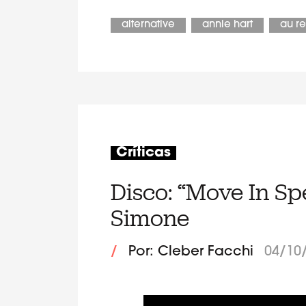
alternative
annie hart
au r
Críticas
Disco: “Move In Sp
Simone
/
Por: Cleber Facchi
04/10