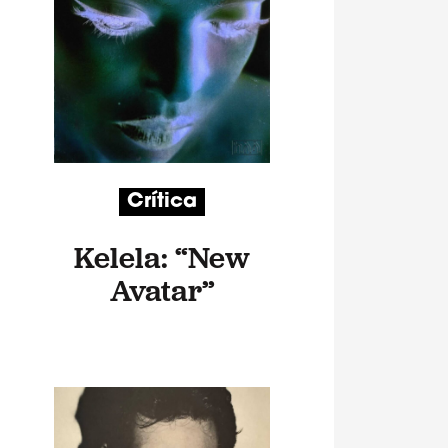
Crítica
Kelela: “New
Avatar”