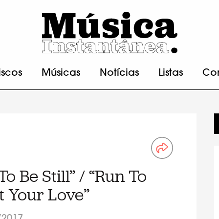
iscos
Músicas
Notícias
Listas
Co
o Be Still” / “Run To
nt Your Love”