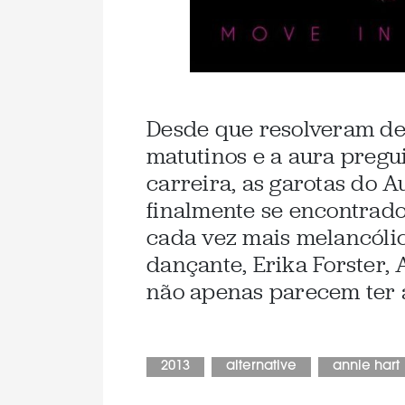
Desde que resolveram dei
matutinos e a aura preg
carreira, as garotas do 
finalmente se encontrad
cada vez mais melancóli
dançante, Erika Forster,
não apenas parecem ter 
2013
alternative
annie hart