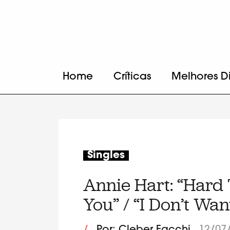
Home
Críticas
Melhores D
Singles
Annie Hart: “Hard T
You” / “I Don’t Wa