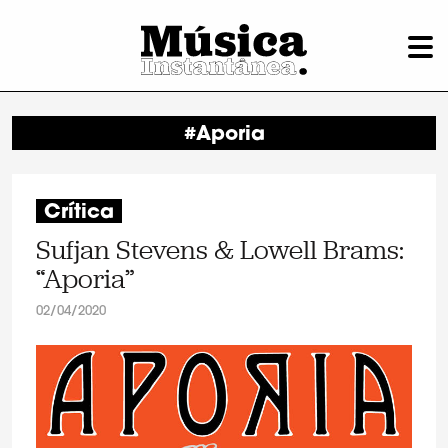
#Aporia
Crítica
Sufjan Stevens & Lowell Brams:
“Aporia”
02/04/2020