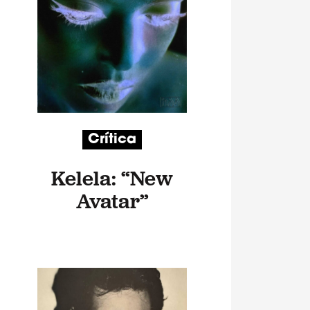
Crítica
Kelela: “New
Avatar”