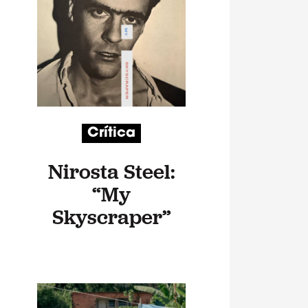
Crítica
Nirosta Steel:
“My
Skyscraper”