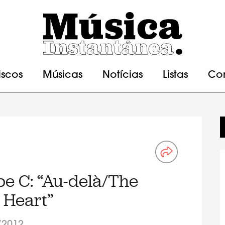
iscos
Músicas
Notícias
Listas
Co
pe C: “Au-delà/The
l Heart”