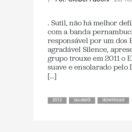
/
Por: Cleber Facchi
25/10
. Sutil, não há melhor def
com a banda pernambucan
responsável por um dos E
agradável Silence, apres
grupo trouxe em 2011 o 
suave e ensolarado pelo
[…]
2012
au-delà
download