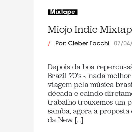
Mixtape
Miojo Indie Mixtape
/
Por: Cleber Facchi
07/04
Depois da boa repercussã
Brazil 70’s -, nada melho
viagem pela música bras
década e caindo diretame
trabalho trouxemos um po
samba, agora a proposta 
da New […]