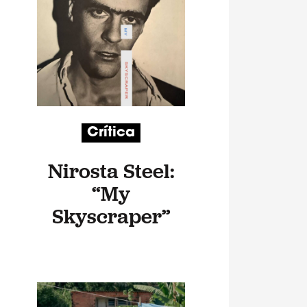
Crítica
Nirosta Steel:
“My
Skyscraper”