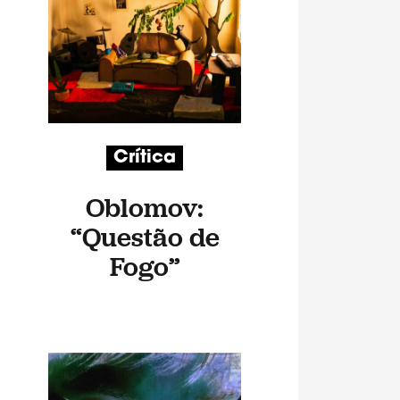
Crítica
Oblomov:
“Questão de
Fogo”