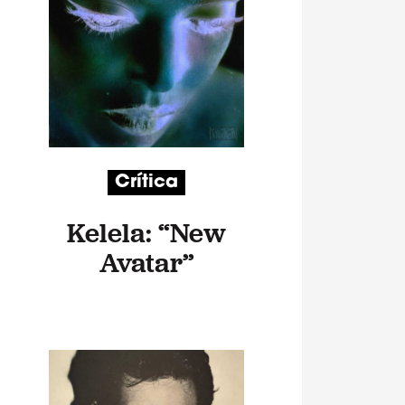
Crítica
Kelela: “New
Avatar”