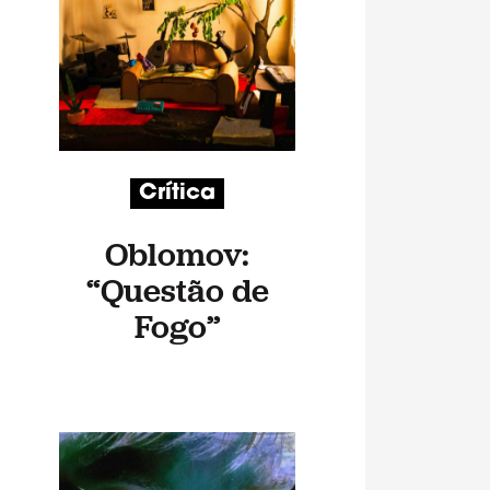
Crítica
Oblomov:
“Questão de
Fogo”