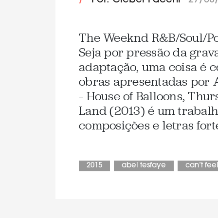
/
Por: Cleber Facchi
27/08
The Weeknd R&B/Soul/Po
Seja por pressão da grav
adaptação, uma coisa é c
obras apresentadas por A
– House of Balloons, Thurs
Land (2013) é um trabalh
composições e letras for
2015
abel tesfaye
can’t fee