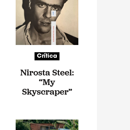
Crítica
Nirosta Steel:
“My
Skyscraper”