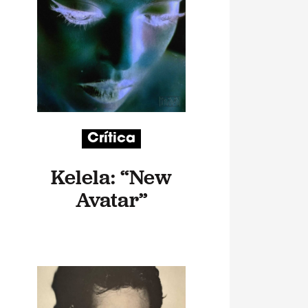
Crítica
Kelela: “New
Avatar”