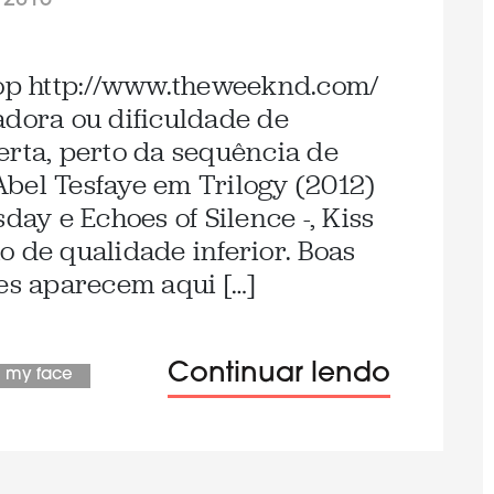
/2015
p http://www.theweeknd.com/
adora ou dificuldade de
erta, perto da sequência de
bel Tesfaye em Trilogy (2012)
day e Echoes of Silence -, Kiss
o de qualidade inferior. Boas
tes aparecem aqui […]
Continuar lendo
l my face